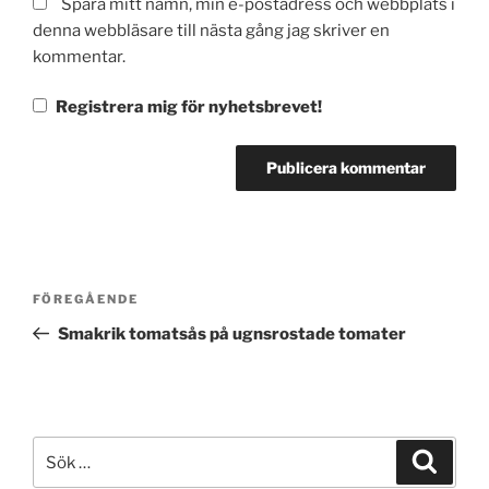
Spara mitt namn, min e-postadress och webbplats i
denna webbläsare till nästa gång jag skriver en
kommentar.
Registrera mig för nyhetsbrevet!
Inläggsnavigering
Föregående
FÖREGÅENDE
inlägg
Smakrik tomatsås på ugnsrostade tomater
Sök
Sök
efter: