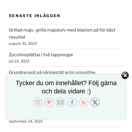
SENASTE INLÄGGEN
Grillad majs- grilla majskolv med blasten på för bäst
resultat
augusti 31, 2023
Zucchiniplättar i två tappningar
juli 23, 2023
Grundrecept på näringstät grön smoothie
maj 19, 2023
Tycker du om innehållet? Följ gärna
och dela vidare :)
Tarte tatin på päron- ljuvlig och snabb päronpaj
oktober 15, 2022
Färskostfylld gratinerad chili- perfekt drinktilltugg eller
tapas
september 24, 2022