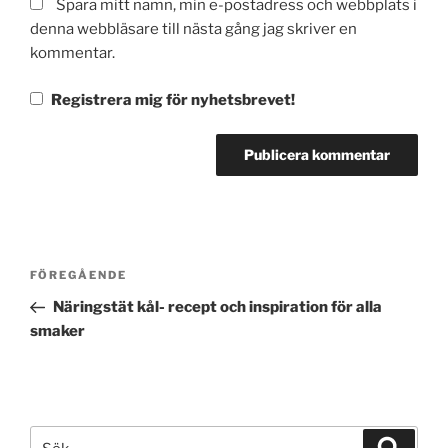
Spara mitt namn, min e-postadress och webbplats i
denna webbläsare till nästa gång jag skriver en
kommentar.
Registrera mig för nyhetsbrevet!
Inläggsnavigering
Föregående
FÖREGÅENDE
inlägg
Näringstät kål- recept och inspiration för alla
smaker
Sök
Sök