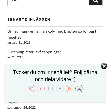
efter:
SENASTE INLÄGGEN
Grillad majs- grilla majskolv med blasten på för bäst
resultat
augusti 31, 2023
Zucchiniplättar i två tappningar
juli 23, 2023
Grundrecept på näringstät grön smoothie
Tycker du om innehållet? Följ gärna
maj 19, 2023
och dela vidare :)
Tarte tatin på päron- ljuvlig och snabb päronpaj
oktober 15, 2022
Färskostfylld gratinerad chili- perfekt drinktilltugg eller
tapas
september 24, 2022