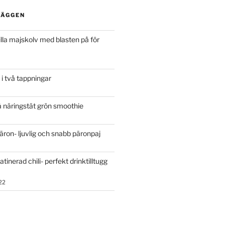
LÄGGEN
rilla majskolv med blasten på för
 i två tappningar
 näringstät grön smoothie
päron- ljuvlig och snabb päronpaj
atinerad chili- perfekt drinktilltugg
22