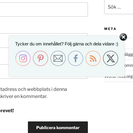
Sök
efter:
META
Logga in
Tycker du om innehållet? Följ gärna och dela vidare :)
Flöde för inlägg
Flöde för kom
WordPress.org
stadress och webbplats i denna
 skriver en kommentar.
revet!