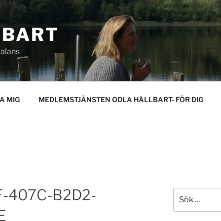
LBART
 balans
A MIG
MEDLEMSTJÄNSTEN ODLA HÅLLBART- FÖR DIG
F-407C-B2D2-
Sök
efter:
E