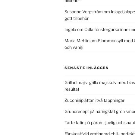
tillbehör
Susanne Vergström
om
Inlagd jalap
gott tillbehör
Ingela
om
Odla fönstergurka inne un
Maria Mehlin
om
Plommonsylt med
och vanilj
SENASTE INLÄGGEN
Grillad majs- grilla majskolv med blas
resultat
Zucchiniplättar i två tappningar
Grundrecept på näringstät grön smo
Tarte tatin på päron- ljuvlig och sna
Färskostfylld gratinerad chili- perfekt