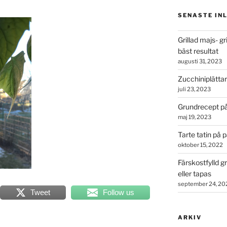
SENASTE IN
Grillad majs- g
bäst resultat
augusti 31, 2023
Zucchiniplättar
juli 23, 2023
Grundrecept på
maj 19, 2023
Tarte tatin på 
oktober 15, 2022
Färskostfylld gr
eller tapas
september 24, 20
Tweet
Follow us
ARKIV