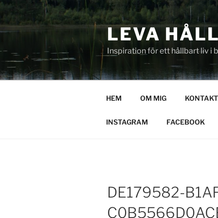
Hoppa
till
LEVA HÅL
innehåll
Inspiration för ett hållbart liv i
HEM
OM MIG
KONTAKT
INSTAGRAM
FACEBOOK
DE179582-B1A
C0B5566D0AC