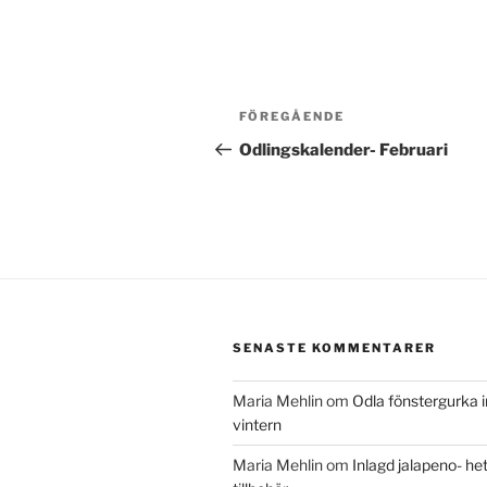
Inläggsnavigering
Föregående
FÖREGÅENDE
inlägg
Odlingskalender- Februari
SENASTE KOMMENTARER
Maria Mehlin
om
Odla fönstergurka 
vintern
Maria Mehlin
om
Inlagd jalapeno- het