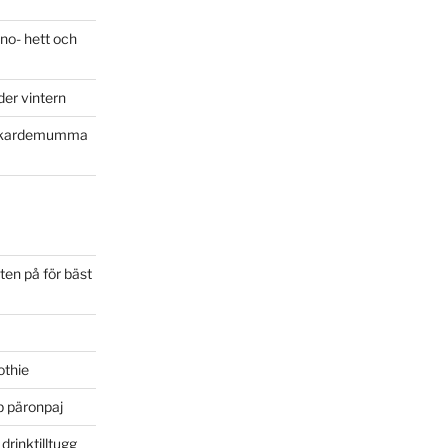
eno- hett och
der vintern
 kardemumma
ten på för bäst
othie
bb päronpaj
 drinktilltugg