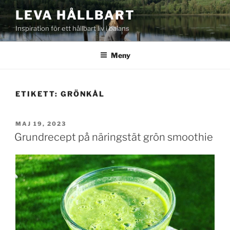
Hoppa
LEVA HÅLLBART
till
Inspiration för ett hållbart liv i balans
innehåll
Meny
ETIKETT:
GRÖNKÅL
PUBLICERAT
MAJ 19, 2023
Grundrecept på näringstät grön smoothie