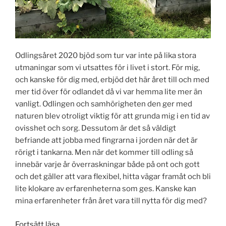
Odlingsåret 2020 bjöd som tur var inte på lika stora
utmaningar som vi utsattes för i livet i stort. För mig,
och kanske för dig med, erbjöd det här året till och med
mer tid över för odlandet då vi var hemma lite mer än
vanligt. Odlingen och samhörigheten den ger med
naturen blev otroligt viktig för att grunda mig i en tid av
ovisshet och sorg. Dessutom är det så väldigt
befriande att jobba med fingrarna i jorden när det är
rörigt i tankarna. Men när det kommer till odling så
innebär varje år överraskningar både på ont och gott
och det gäller att vara flexibel, hitta vägar framåt och bli
lite klokare av erfarenheterna som ges. Kanske kan
mina erfarenheter från året vara till nytta för dig med?
”Odlingsåret
Fortsätt läsa