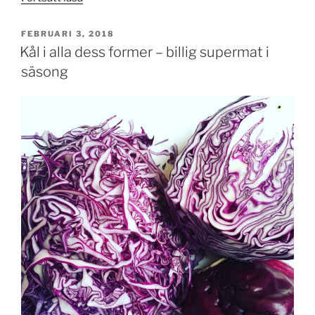
2020-
lärdomar
PUBLICERAT
FEBRUARI 3, 2018
från
Kål i alla dess former – billig supermat i
succéer
säsong
och
misslyckanden”