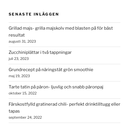
billig
supermat
SENASTE INLÄGGEN
i
säsong”
Grillad majs- grilla majskolv med blasten på för bäst
resultat
augusti 31, 2023
Zucchiniplättar i två tappningar
juli 23, 2023
Grundrecept på näringstät grön smoothie
maj 19, 2023
Tarte tatin på päron- ljuvlig och snabb päronpaj
oktober 15, 2022
Färskostfylld gratinerad chili- perfekt drinktilltugg eller
tapas
september 24, 2022