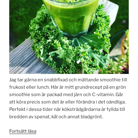
Jag tar gärna en snabbfixad och mättande smoothie till
frukost eller lunch. Här är mitt grundrecept på en grön
smoothie som är packad med järn och C-vitamin.
Går
att köra precis som det är eller förändra i det oändliga.
Perfekt i dessa tider när köksträdgårdarna är fyllda till
bredden av spenat, kål och annat bladgrönt.
”Grundrecept
Fortsätt läsa