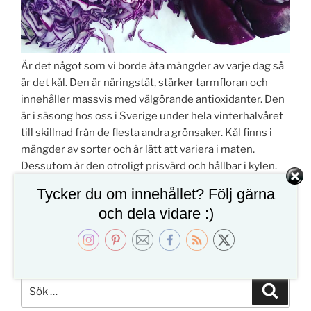
Är det något som vi borde äta mängder av varje dag så
är det kål. Den är näringstät, stärker tarmfloran och
innehåller massvis med välgörande antioxidanter. Den
är i säsong hos oss i Sverige under hela vinterhalvåret
till skillnad från de flesta andra grönsaker. Kål finns i
mängder av sorter och är lätt att variera i maten.
Dessutom är den otroligt prisvärd och hållbar i kylen.
Ja, det är sannerligen lätt att sjunga kålens lov.
Tycker du om innehållet? Följ gärna
och dela vidare :)
”Kål
Fortsätt läsa
i
alla
dess
former
Sök
Sök
–
efter: