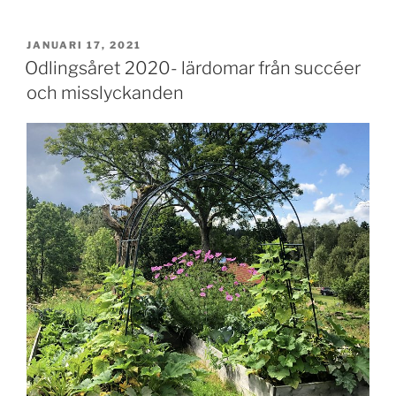
på
näringstät
grön
PUBLICERAT
JANUARI 17, 2021
smoothie”
Odlingsåret 2020- lärdomar från succéer
och misslyckanden