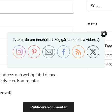
Sök
efter:
META
Logga in
Tycker du om innehållet? Följ gärna och dela vidare :)
Flöde för inlägg
Flöde för kom
WordPress.org
stadress och webbplats i denna
 skriver en kommentar.
revet!