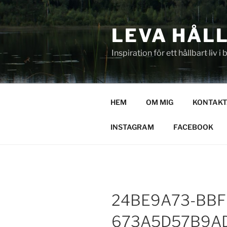
Hoppa
till
LEVA HÅL
innehåll
Inspiration för ett hållbart liv i
HEM
OM MIG
KONTAKT
INSTAGRAM
FACEBOOK
24BE9A73-BBF
673A5D57B9A