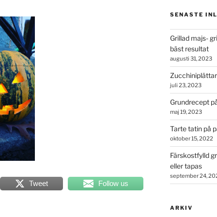
SENASTE IN
Grillad majs- g
bäst resultat
augusti 31, 2023
Zucchiniplättar
juli 23, 2023
Grundrecept på
maj 19, 2023
Tarte tatin på 
oktober 15, 2022
Färskostfylld gr
eller tapas
september 24, 20
Tweet
Follow us
ARKIV