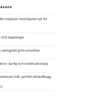
LÄGGEN
rilla majskolv med blasten på för
 i två tappningar
 näringstät grön smoothie
päron- ljuvlig och snabb päronpaj
atinerad chili- perfekt drinktilltugg
22