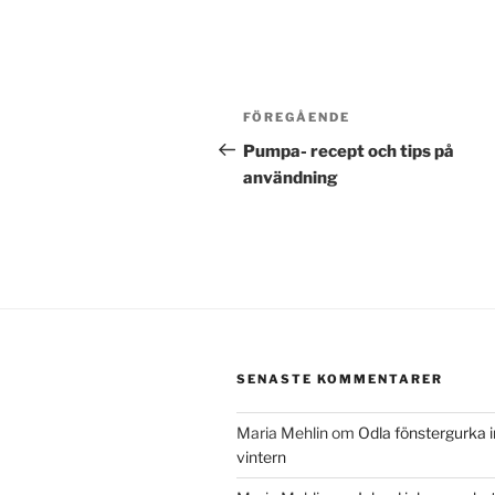
Inläggsnavigering
Föregående
FÖREGÅENDE
inlägg
Pumpa- recept och tips på
användning
SENASTE KOMMENTARER
Maria Mehlin
om
Odla fönstergurka 
vintern