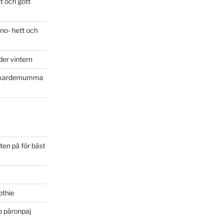
t och gott
eno- hett och
der vintern
 kardemumma
ten på för bäst
othie
bb päronpaj