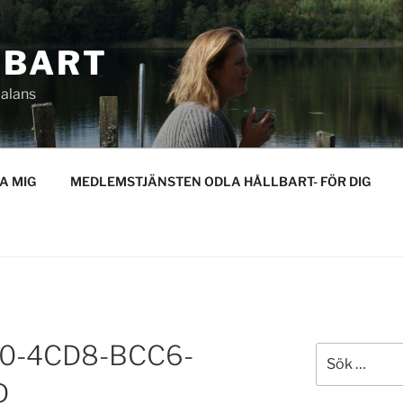
LBART
 balans
A MIG
MEDLEMSTJÄNSTEN ODLA HÅLLBART- FÖR DIG
0-4CD8-BCC6-
Sök
efter:
D