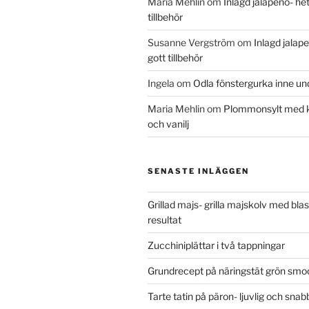
Maria Mehlin
om
Inlagd jalapeno- het
tillbehör
Susanne Vergström
om
Inlagd jalap
gott tillbehör
Ingela
om
Odla fönstergurka inne un
Maria Mehlin
om
Plommonsylt med
och vanilj
SENASTE INLÄGGEN
Grillad majs- grilla majskolv med blas
resultat
Zucchiniplättar i två tappningar
Grundrecept på näringstät grön smo
Tarte tatin på päron- ljuvlig och sna