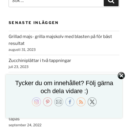
efter:
SENASTE INLÄGGEN
Grillad majs- grilla majskolv med blasten på för bäst
resultat
augusti 31, 2023
Zucchiniplättar i två tappningar
juli 23, 2023
Grundrecept på näringstät grön smoothie
Tycker du om innehållet? Följ gärna
maj 19, 2023
och dela vidare :)
Tarte tatin på päron- ljuvlig och snabb päronpaj
oktober 15, 2022
Färskostfylld gratinerad chili- perfekt drinktilltugg eller
tapas
september 24, 2022