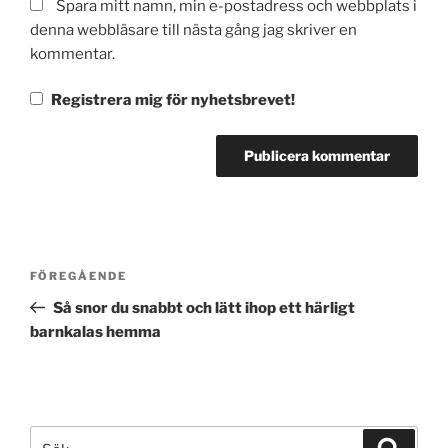
Spara mitt namn, min e-postadress och webbplats i
denna webbläsare till nästa gång jag skriver en
kommentar.
Registrera mig för nyhetsbrevet!
Inläggsnavigering
Föregående
FÖREGÅENDE
inlägg
Så snor du snabbt och lätt ihop ett härligt
barnkalas hemma
Sök
Sök