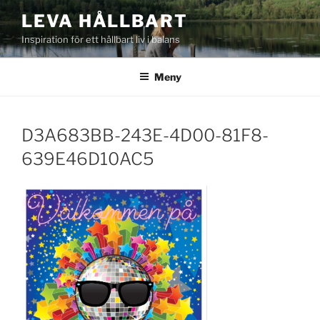
Hoppa
LEVA HÅLLBART
till
Inspiration för ett hållbart liv i balans
innehåll
Meny
D3A683BB-243E-4D00-81F8-
639E46D10AC5