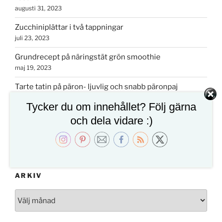
augusti 31, 2023
Zucchiniplättar i två tappningar
juli 23, 2023
Grundrecept på näringstät grön smoothie
maj 19, 2023
Tarte tatin på päron- ljuvlig och snabb päronpaj
oktober 15, 2022
Tycker du om innehållet? Följ gärna
Färskostfylld gratinerad chili- perfekt drinktilltugg eller
och dela vidare :)
tapas
september 24, 2022
ARKIV
Arkiv