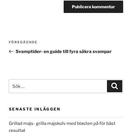
Inläggsnavigering
Föregående
FÖREGÅENDE
inlägg
Svamptider- en guide till fyra säkra svampar
Sök
Sök
efter:
SENASTE INLÄGGEN
Grillad majs- grilla majskolv med blasten på för bäst
resultat