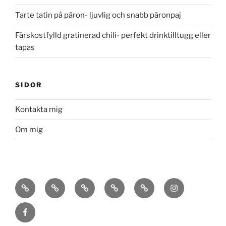
Tarte tatin på päron- ljuvlig och snabb päronpaj
Färskostfylld gratinerad chili- perfekt drinktilltugg eller
tapas
SIDOR
Kontakta mig
Om mig
HEM
OM
KONTAKTA
MEDLEMSTJÄNSTEN
KURSER
INSTAGRAM
MIG
MIG
ODLA
&
FACEBOOK
HÅLLBART-
FÖRELÄSNINGAR
FÖR