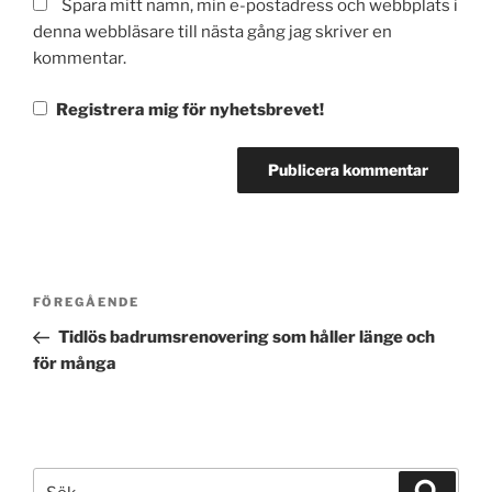
Spara mitt namn, min e-postadress och webbplats i
denna webbläsare till nästa gång jag skriver en
kommentar.
Registrera mig för nyhetsbrevet!
Inläggsnavigering
Föregående
FÖREGÅENDE
inlägg
Tidlös badrumsrenovering som håller länge och
för många
Sök
Sök