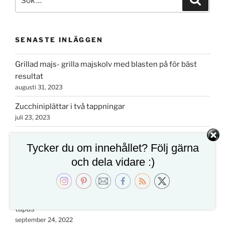
efter:
SENASTE INLÄGGEN
Grillad majs- grilla majskolv med blasten på för bäst
resultat
augusti 31, 2023
Zucchiniplättar i två tappningar
juli 23, 2023
Grundrecept på näringstät grön smoothie
Tycker du om innehållet? Följ gärna
maj 19, 2023
och dela vidare :)
Tarte tatin på päron- ljuvlig och snabb päronpaj
oktober 15, 2022
Färskostfylld gratinerad chili- perfekt drinktilltugg eller
tapas
september 24, 2022