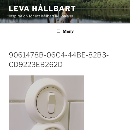
Hoppa
LEVA HÅLLBART
till
Inspiration för ett hållbart liv i balans
innehåll
Meny
9061478B-06C4-44BE-82B3-
CD9223EB262D