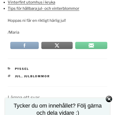
Vinterfint utomhus i kruka
Tips för hållbara jul- och vinterblommor
Hoppas ni får en riktigt härlig jul!
/Maria
KATEGORIER
PYSSEL
TAGGAR
JUL
,
JULBLOMMOR
Lämna ett svar
Tycker du om innehållet? Följ gärna
Din e-postadress kommer inte publiceras.
och dela vidare :)
Obligatoriska fält är märkta
*