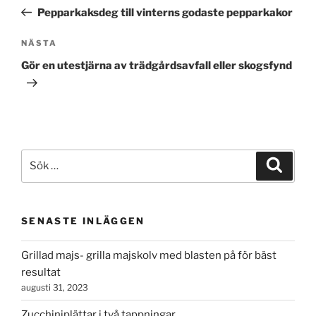
inlägg
Pepparkaksdeg till vinterns godaste pepparkakor
Nästa
NÄSTA
inlägg
Gör en utestjärna av trädgårdsavfall eller skogsfynd
Sök
Sök
efter:
SENASTE INLÄGGEN
Grillad majs- grilla majskolv med blasten på för bäst
resultat
augusti 31, 2023
Zucchiniplättar i två tappningar