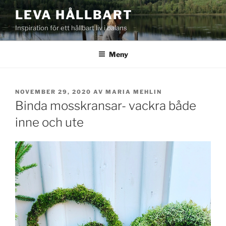
Hoppa
LEVA HÅLLBART
till
Inspiration för ett hållbart liv i balans
innehåll
Meny
PUBLICERAT
NOVEMBER 29, 2020
AV
MARIA MEHLIN
Binda mosskransar- vackra både
inne och ute