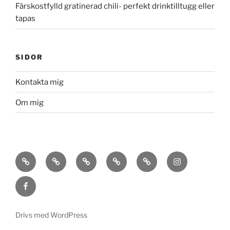
Färskostfylld gratinerad chili- perfekt drinktilltugg eller
tapas
SIDOR
Kontakta mig
Om mig
HEM
OM
KONTAKTA
MEDLEMSTJÄNSTEN
KURSER
INSTAGRAM
MIG
MIG
ODLA
&
FACEBOOK
HÅLLBART-
FÖRELÄSNINGAR
FÖR
DIG
Drivs med WordPress